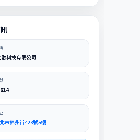
資訊
稱
金融科技有限公司
號
2614
址
台北市錦州街423號5樓